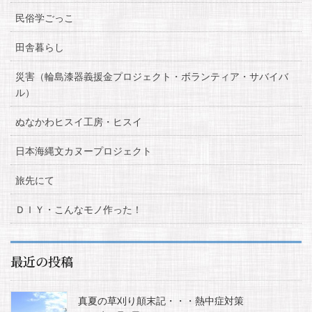
民俗学ごっこ
田舎暮らし
災害（輪島漆器義援金プロジェクト・ボランティア・サバイバ
ル）
ぬなかわヒスイ工房・ヒスイ
日本海縄文カヌープロジェクト
旅先にて
ＤＩＹ・こんなモノ作った！
最近の投稿
真夏の草刈り顛末記・・・熱中症対策