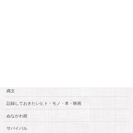
16
17
18
19
20
21
22
23
24
25
26
27
28
29
30
31
« 2月
4月 »
カテゴリー
お知らせ
糸魚川自慢
縄文
記録しておきたいヒト・モノ・本・映画
ぬなかわ姫
サバイバル