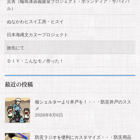
災害（輪島漆器義援金プロジェクト・ボランティア・サバイバ
ル）
ぬなかわヒスイ工房・ヒスイ
日本海縄文カヌープロジェクト
旅先にて
ＤＩＹ・こんなモノ作った！
最近の投稿
核シェルターより井戸を！・・・防災井戸のスス
メ
2026年8月6日
防災ラジオを便利にカスタマイズ・・・防災用品