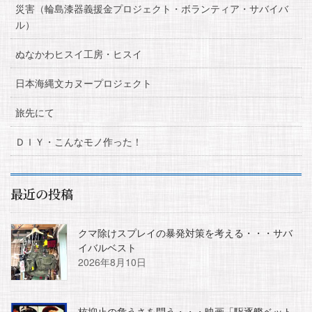
災害（輪島漆器義援金プロジェクト・ボランティア・サバイバ
ル）
ぬなかわヒスイ工房・ヒスイ
日本海縄文カヌープロジェクト
旅先にて
ＤＩＹ・こんなモノ作った！
最近の投稿
クマ除けスプレイの暴発対策を考える・・・サバ
イバルベスト
2026年8月10日
核抑止の危うさを問う・・・映画「駆逐艦ベット