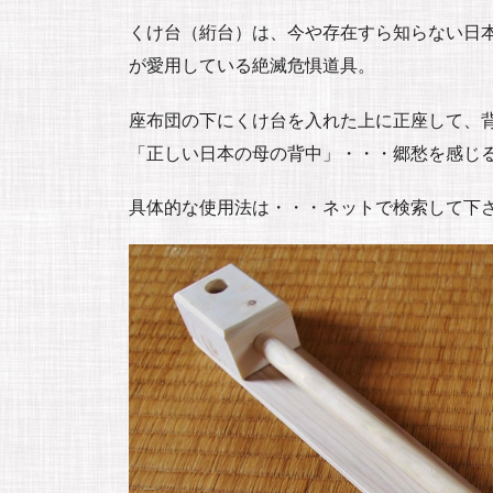
くけ台（絎台）は、今や存在すら知らない日
が愛用している絶滅危惧道具。
座布団の下にくけ台を入れた上に正座して、
「正しい日本の母の背中」・・・郷愁を感じ
具体的な使用法は・・・ネットで検索して下