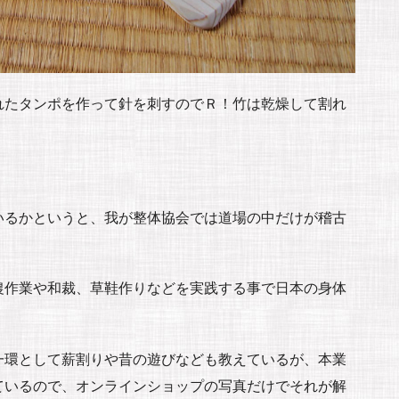
れたタンポを作って針を刺すのでＲ！竹は乾燥して割れ
！
いるかというと、我が整体協会では道場の中だけが稽古
農作業や和裁、草鞋作りなどを実践する事で日本の身体
一環として薪割りや昔の遊びなども教えているが、本業
ているので、オンラインショップの写真だけでそれが解