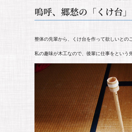
嗚呼、郷愁の「くけ台」
整体の先輩から、くけ台を作って欲しいとの
私の趣味が木工なので、後輩に仕事をという