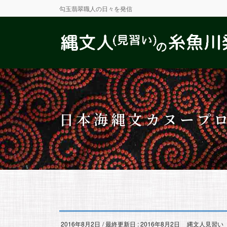
勾玉翡翠職人の日々を発信
日本海縄文カヌープ
2016年8月2日
/ 最終更新日 :
2016年8月2日
縄文人見習い