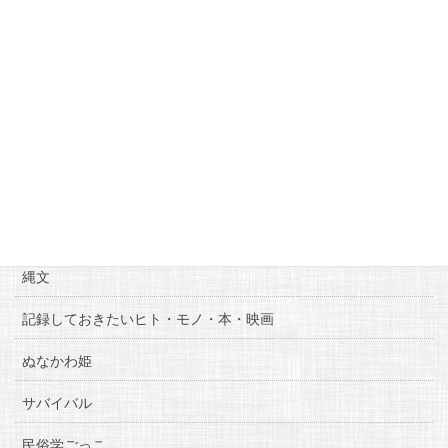
20
21
22
23
24
25
26
27
28
29
30
31
« 2月
4月 »
カテゴリー
お知らせ
糸魚川自慢
縄文
記録しておきたいヒト・モノ・本・映画
ぬなかわ姫
サバイバル
民俗学ごっこ