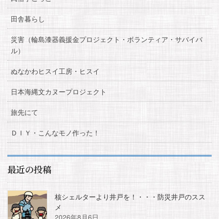
田舎暮らし
災害（輪島漆器義援金プロジェクト・ボランティア・サバイバ
ル）
ぬなかわヒスイ工房・ヒスイ
日本海縄文カヌープロジェクト
旅先にて
ＤＩＹ・こんなモノ作った！
最近の投稿
核シェルターより井戸を！・・・防災井戸のスス
メ
2026年8月6日