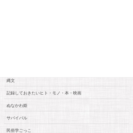
18
19
20
21
22
23
24
25
26
27
28
29
30
« 8月
10月 »
カテゴリー
お知らせ
糸魚川自慢
縄文
記録しておきたいヒト・モノ・本・映画
ぬなかわ姫
サバイバル
民俗学ごっこ