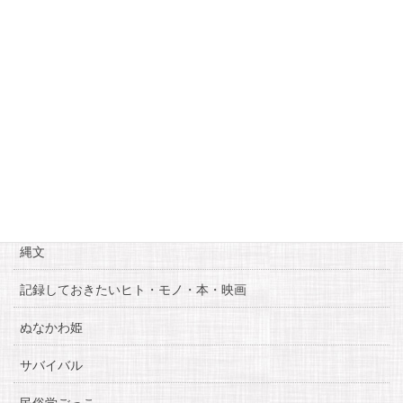
18
19
20
21
22
23
24
25
26
27
28
29
30
« 5月
7月 »
カテゴリー
お知らせ
糸魚川自慢
縄文
記録しておきたいヒト・モノ・本・映画
ぬなかわ姫
サバイバル
民俗学ごっこ