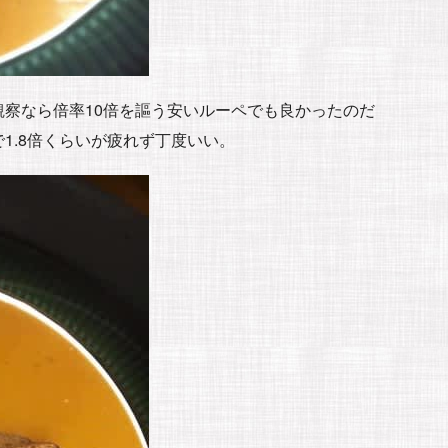
察なら倍率10倍を謳う安いルーペでも良かったのだ
1.8倍くらいが疲れず丁度いい。