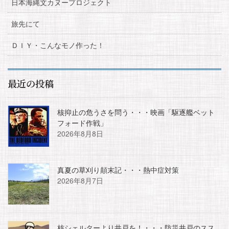
日本海縄文カヌープロジェクト
旅先にて
ＤＩＹ・こんなモノ作った！
最近の投稿
核抑止の危うさを問う・・・映画「駆逐艦ベット
フォード作戦」
2026年8月8日
真夏の草刈り顛末記・・・熱中症対策
2026年8月7日
核シェルターより井戸を！・・・防災井戸のスス