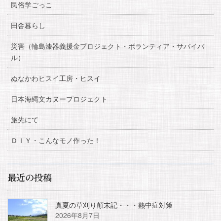
民俗学ごっこ
田舎暮らし
災害（輪島漆器義援金プロジェクト・ボランティア・サバイバ
ル）
ぬなかわヒスイ工房・ヒスイ
日本海縄文カヌープロジェクト
旅先にて
ＤＩＹ・こんなモノ作った！
最近の投稿
真夏の草刈り顛末記・・・熱中症対策
2026年8月7日