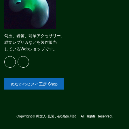
勾玉、岩笛、翡翠アクセサリー、
縄文レプリカなどを製作販売
しているWebショップです。
ぬなかわヒスイ工房 Shop
Copyright © 縄文人(見習い)の糸魚川発！ All Rights Reserved.