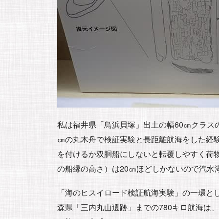
私は福井県「鳥浜貝塚」出土の幅60㎝クラス
㎝の丸木舟で検証実験と長距離航海をした経
を付けるか双胴船にしないと転覆しやすく荷
の船縁の高さ）は20㎝ほどしかないので汽水
「海のヒスイロード検証航海実験」の一環と
森県「三内丸山遺跡」までの780キロ航海は