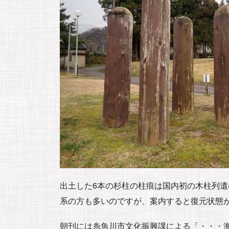
出土した6本の杉柱の柱痕は国内初の木柱列
系の方も多いのですが、案内すると復元状態
朝刊には糸魚川市文化振興課による「・・・