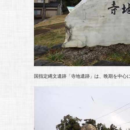
国指定縄文遺跡「寺地遺跡」は、晩期を中心