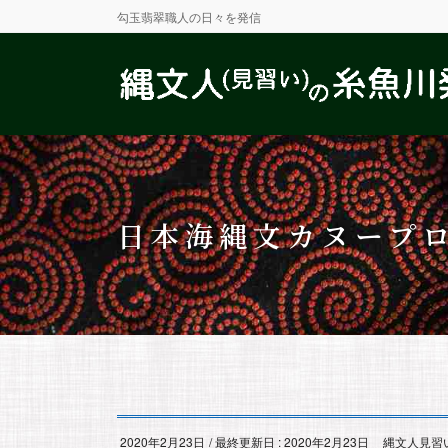
勾玉翡翠職人の日々を発信
日本海縄文カヌープ
2020年2月23日
/ 最終更新日 :
2020年2月23日
縄文人見習