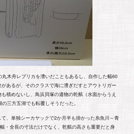
の丸木舟レプリカを漕いだこともあるし、自作した幅60
験があるが、そのクラスで海に漕ぎだすとアウトリガー
物も積めないし、鳥浜貝塚の遺物の乾舷（水面からうえ
湖の三方五湖でも転覆しそうだった。
して、単独シーカヤックで2か月半も掛かった糸魚川～青
、幅・全長の寸法だけでなく、乾舷の高さも重要だと身