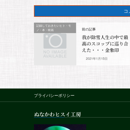
記録しておきたいヒト・モ
前の記事
ノ・本・映画
我が除雪人生の中で最
高のスコップに巡り合
えた・・・金象印
2021年1月15日
プライバシーポリシー
ぬなかわヒスイ工房