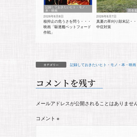
記録しておきたいヒト・モノ・
本・映画
田舎
2026年8月8日
2026年8月7日
核抑止の危うさを問う・・・
真夏の草刈り顛末記・・
映画「駆逐艦ベットフォード
中症対策
作戦」
記録しておきたいヒト・モノ・本・映画
カテゴリー
コメントを残す
メールアドレスが公開されることはありませ
コメント
※