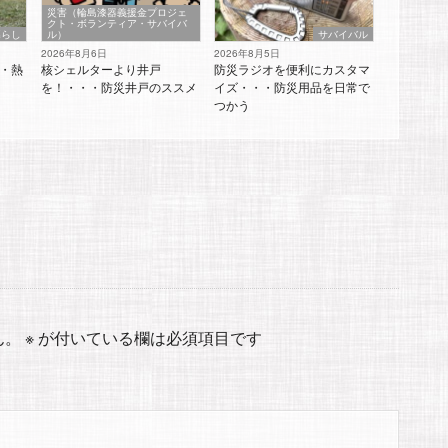
災害（輪島漆器義援金プロジェ
クト・ボランティア・サバイバ
暮らし
ル）
サバイバル
2026年8月6日
2026年8月5日
・熱
核シェルターより井戸
防災ラジオを便利にカスタマ
を！・・・防災井戸のススメ
イズ・・・防災用品を日常で
つかう
ん。
※
が付いている欄は必須項目です