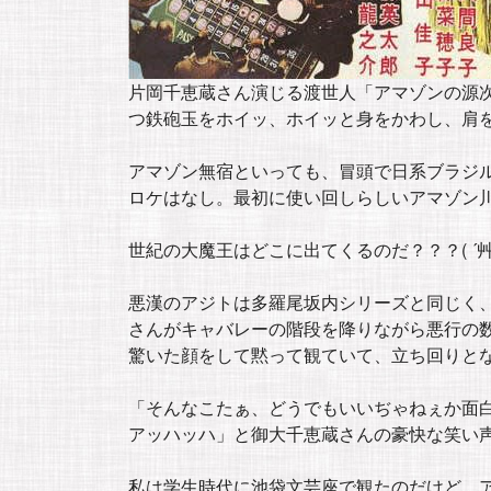
片岡千恵蔵さん演じる渡世人「アマゾンの源
つ鉄砲玉をホイッ、ホイッと身をかわし、肩
アマゾン無宿といっても、冒頭で日系ブラジ
ロケはなし。最初に使い回しらしいアマゾン
世紀の大魔王はどこに出てくるのだ？？？( ´艸
悪漢のアジトは多羅尾坂内シリーズと同じく
さんがキャバレーの階段を降りながら悪行の
驚いた顔をして黙って観ていて、立ち回りと
「そんなこたぁ、どうでもいいぢゃねぇか面
アッハッハ」と御大千恵蔵さんの豪快な笑い
私は学生時代に池袋文芸座で観たのだけど、