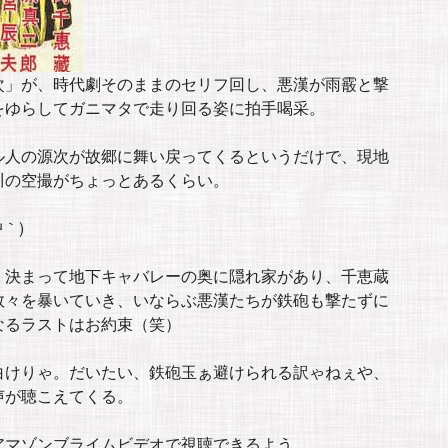
次」が、時代劇そのままのセリフ回し、悪漢が雨霰と撃
をゆらしてガニマタで走り回る姿に拍手喝采。
ル人の源次が故郷に舞い戻ってくるというだけで、現地
川の空撮がちょっとあるくらい。
｀)
、決まって地下キャバレーの奥に隠れ家があり、千恵蔵
数々を暴いていき、いならぶ悪漢たちが鉄砲も撃たずに
なるラストはお約束（笑）
白けりゃ。だいたい、鉄砲玉ぁ避けられる訳ゃねぇや、
声が聴こえてくる。
アマゾンブライムビデオで視聴できるよう。