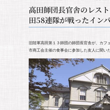
高田師団長官舎のレスト
田58連隊が戦ったイン
旧陸軍高田第１３師団の師団長官舎が、カフ
市商工会主催の食事会に参加した友人に聞い