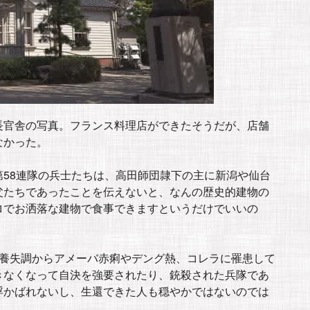
長官舎の写真。フランス料理店ができたそうだが、店舗
なかった。
58連隊の兵士たちは、高田師団隷下の主に新潟や仙台
父たちであったことを伝えないと、なんの歴史的建物の
ロでお洒落な建物で食事できますというだけでいいの
栄養失調からアメーバ赤痢やデング熱、コレラに罹患して
きなくなって自決を強要されたり、銃殺された兵隊であ
浮かばれないし、生還できた人も穏やかではないのでは