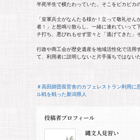
半死半生で横たわっていた。そこをピカピカ
「皇軍兵士がなんたる様か！立って敬礼せん
者！」と怒鳴り散らし、一緒に連れていって
チ打ち、悪びれもせず堂々と「逃げてきた」
行政や商工会が歴史遺産を地域活性化で活用
て、利用者に説明しないと片手落ちではない
＃高田師団長官舎のカフェレストラン利用に
ル戦を戦った新潟県人
投稿者プロフィール
縄文人見習い