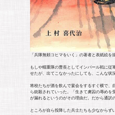
「兵隊無頼コヒマをいく」の著者と表紙絵を描
もしや輜重隊の曹長としてインパール戦に従
せたが、出てこなかったにしても、こんな状
将校たちが酒を飲んで宴会をするすぐ横で、
ら銃殺されていった。「生きて虜囚の辱めを
が漏れるというのがその理由だ。だから通訳
ところが自ら投降した兵士たちも少なからず