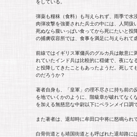
をしている。
弾薬も糧秣（食料）も与えられず、雨季で水
肉弾攻撃を強要された兵士の中には、人間扱
死ぬなら腹いっぱい食ってから死にたいと投
の捕虜収容所では、食事を満足に与えられて
前線ではイギリス軍傭兵のグルカ兵は敵意に
れていたインド兵は比較的に穏健で、夜にな
と投降してきたこともあったようだ。死して
のだろうか？
著者自身も、「皇軍」の理不尽さに持ち前の
を地でいくかのように、階級章が破れてなく
を加える無慈悲な中尉以下にベランメイ口調
また著者は、退却時に牟田口中将に怒鳴られ
白骨街道とも靖国街道とも呼ばれた退却路に