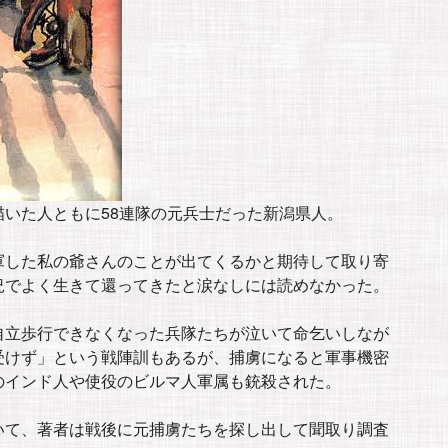
いた人ともに58連隊の元兵士だった新潟県人。
軍した私の爺さんのことが出てくるかと期待して取り寄
況でよく生きて還ってきたと涙なしには読めなかった。
自立歩行できなくなった兵隊たちが泣いて命乞いしなが
受けず」という戦陣訓もあるが、捕虜になると軍事機密
のインド人や使役のビルマ人軍属も銃殺された。
いて、著者は戦後に元捕虜たちを探し出して聞取り調査