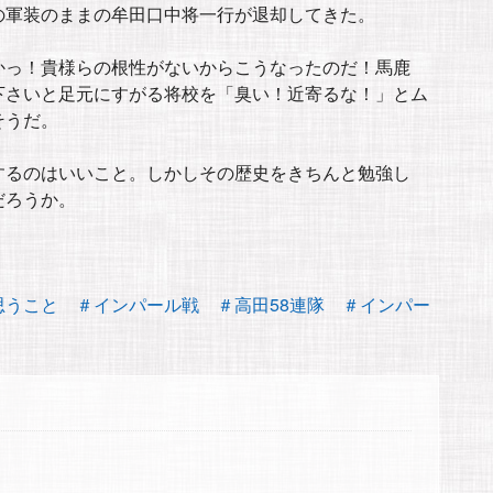
の軍装のままの牟田口中将一行が退却してきた。
かっ！貴様らの根性がないからこうなったのだ！馬鹿
下さいと足元にすがる将校を「臭い！近寄るな！」とム
そうだ。
するのはいいこと。しかしその歴史をきちんと勉強し
だろうか。
思うこと
＃インパール戦
＃高田58連隊
＃インパー