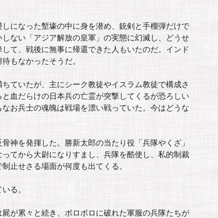
浸しになった塹壕の中に身を潜め、銃剣と手榴弾だけで
いしない「アジア解放の皇軍」の実態に幻滅し、どうせ
降して、戦後に無事に帰還できた人もいたのだ。インド
虐待もなかったそうだ。
満ちていたが、主にシーク教徒やイスラム教徒で構成さ
ると血だらけの日本兵の亡霊が突撃してくるが恐ろしい
もなお兵士の魂魄は戦場を漂い戦っていた。今はどうな
反骨神を発揮した。勝新太郎の当たり役「兵隊やくざ」
なってから大尉になりすまし、兵隊を酷使し、私的制裁
で制止せさる場面が何度も出てくる。
ている。
は屍が累々と続き、ボロボロに破れた軍服の兵隊たちが