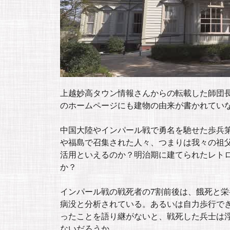
上越妙高タウン情報さんからの転載した師団
のホームページにも建物の由来が書かれてい
中国大陸やインパール戦で勇名を馳せた歩兵第
や福島で召集された人々、つまりは我々の祖
活用といえるのか？明治期に建てられたレト
か？
インパール戦の戦死者の7割前後は、餓死と
病没と分析されている。あるいは自力歩行で
ったことを語り継がないと、戦死した兵士は
ないだろうか。