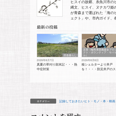
ヒスイの故郷、糸魚川市の
縄文、ヒスイ、ヌナカワ姫
が青森まで運ばれた「海の
ェクト」や、市内ガイド、
最新の投稿
災害（輪島漆器義援金プロ
クト・ボランティア・サバ
田舎暮らし
ル）
2026年8月7日
2026年8月6日
真夏の草刈り顛末記・・・熱
核シェルターより井戸
中症対策
を！・・・防災井戸のス
記録しておきたいヒト・モノ・本・映画
カテゴリー