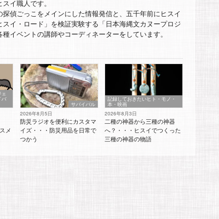
ヒスイ職人です。
の探偵ごっこをメインにした情報発信と、五千年前にヒスイ
ヒスイ・ロード」を検証実験する「日本海縄文カヌープロジ
各種イベントの講師やコーディネーターをしています。
ジェ
イバ
記録しておきたいヒト・モノ・
サバイバル
本・映画
2026年8月5日
2026年8月3日
防災ラジオを便利にカスタマ
二種の神器から三種の神器
スメ
イズ・・・防災用品を日常で
へ？・・・ヒスイでつくった
つかう
三種の神器の物語