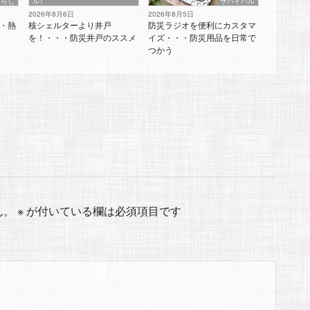
暮らし
ル）
サバイバル
2026年8月6日
2026年8月5日
・熱
核シェルターより井戸
防災ラジオを便利にカスタマ
を！・・・防災井戸のススメ
イズ・・・防災用品を日常で
つかう
ん。
※
が付いている欄は必須項目です