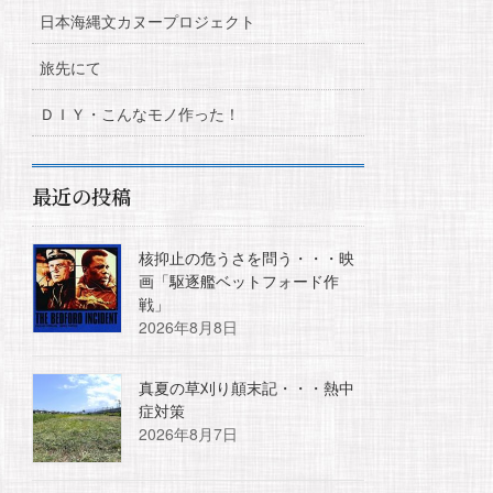
日本海縄文カヌープロジェクト
旅先にて
ＤＩＹ・こんなモノ作った！
最近の投稿
核抑止の危うさを問う・・・映
画「駆逐艦ベットフォード作
戦」
2026年8月8日
真夏の草刈り顛末記・・・熱中
症対策
2026年8月7日