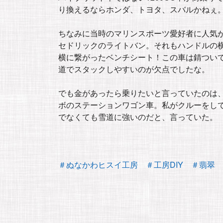
り換えるならホンダ、トヨタ、スバルかねぇ
ちなみに当時のマリンスポーツ愛好者に人気
セドリックのライトバン。それもハンドルの
横に繋がったベンチシート！この車は錆つい
道でスタックしやすいのが欠点でしたな。
でも金があったら乗りたいと言っていたのは、
ボのステーションワゴン車。私がクルーをし
でなくても雪道に強いのだと、言っていた。
＃ぬなかわヒスイ工房
＃工房DIY
＃翡翠