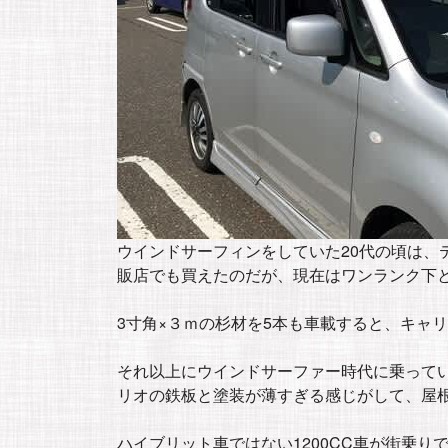
ウインドサーフィンをしていた20代の頃は、
販店でも買えたのだが、現在はワンランク下
3寸角×３ｍの杉材を5本も車載すると、キャ
それ以上にウインドサーファー時代に乗って
リオの鉄板と塗装が薄すぎる感じがして、屋
ハイブリット車ではない1200CC車が街乗り