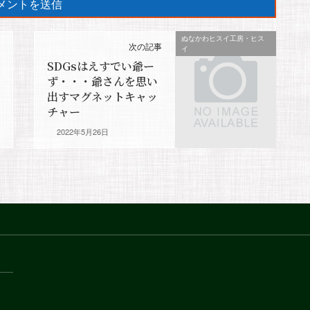
ぬなかわヒスイ工房・ヒス
次の記事
イ
SDGsはえすでい爺ー
ず・・・爺さんを思い
出すマグネットキャッ
チャー
2022年5月26日