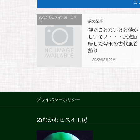
ぬなかわヒスイ工房・ヒス
前の記事
イ
観たことないけど懐か
しいモノ・・・原点回
帰した勾玉の古代風首
飾り
2022年5月22日
プライバシーポリシー
ぬなかわヒスイ工房