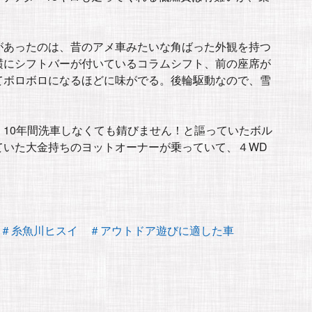
。
があったのは、昔のアメ車みたいな角ばった外観を持つ
横にシフトバーが付いているコラムシフト、前の座席が
てボロボロになるほどに味がでる。後輪駆動なので、雪
10年間洗車しなくても錆びません！と謳っていたボル
ていた大金持ちのヨットオーナーが乗っていて、４WD
＃糸魚川ヒスイ
＃アウトドア遊びに適した車