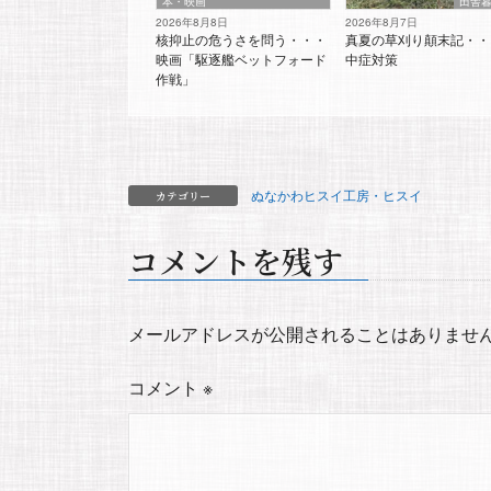
本・映画
田舎
2026年8月8日
2026年8月7日
核抑止の危うさを問う・・・
真夏の草刈り顛末記・・
映画「駆逐艦ベットフォード
中症対策
作戦」
ぬなかわヒスイ工房・ヒスイ
カテゴリー
コメントを残す
メールアドレスが公開されることはありませ
コメント
※