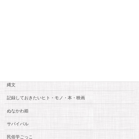
18
19
20
21
22
23
24
25
26
27
28
29
30
« 3月
5月 »
カテゴリー
お知らせ
糸魚川自慢
縄文
記録しておきたいヒト・モノ・本・映画
ぬなかわ姫
サバイバル
民俗学ごっこ