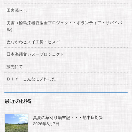
田舎暮らし
災害（輪島漆器義援金プロジェクト・ボランティア・サバイバ
ル）
ぬなかわヒスイ工房・ヒスイ
日本海縄文カヌープロジェクト
旅先にて
ＤＩＹ・こんなモノ作った！
最近の投稿
真夏の草刈り顛末記・・・熱中症対策
2026年8月7日