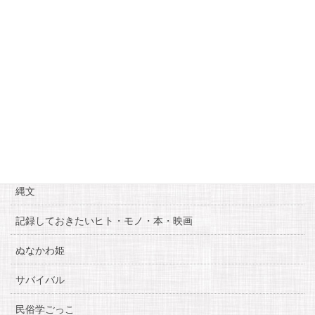
18
19
20
21
22
23
24
25
26
27
28
29
30
31
« 6月
8月 »
カテゴリー
お知らせ
糸魚川自慢
縄文
記録しておきたいヒト・モノ・本・映画
ぬなかわ姫
サバイバル
民俗学ごっこ