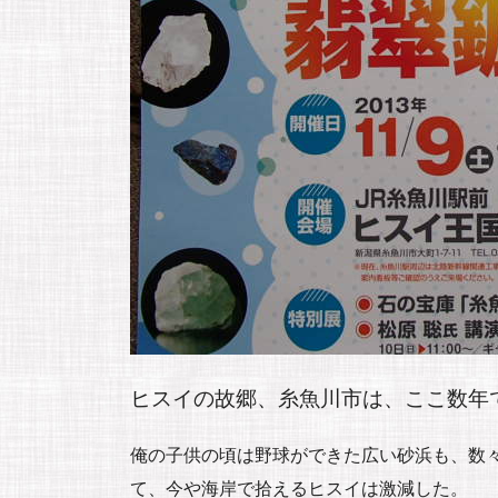
ヒスイの故郷、糸魚川市は、ここ数年
俺の子供の頃は野球ができた広い砂浜も、数々
て、今や海岸で拾えるヒスイは激減した。