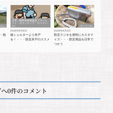
災害（輪島漆器義援金プロジェ
クト・ボランティア・サバイバ
暮らし
ル）
サバイバル
2026年8月6日
2026年8月5日
・熱
核シェルターより井戸
防災ラジオを便利にカスタマ
を！・・・防災井戸のススメ
イズ・・・防災用品を日常で
つかう
”へ0件のコメント