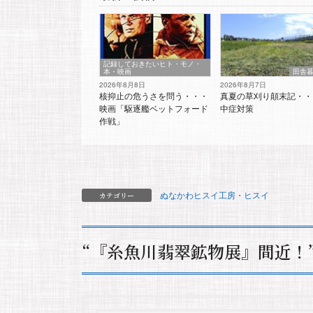
記録しておきたいヒト・モノ・
本・映画
田舎
2026年8月8日
2026年8月7日
核抑止の危うさを問う・・・
真夏の草刈り顛末記・・
映画「駆逐艦ベットフォード
中症対策
作戦」
ぬなかわヒスイ工房・ヒスイ
カテゴリー
“
『糸魚川翡翠鉱物展』間近！