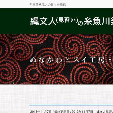
勾玉翡翠職人の日々を発信
ぬなかわヒスイ工房
2013年11月7日
/ 最終更新日 :
2013年11月7日
縄文人見習