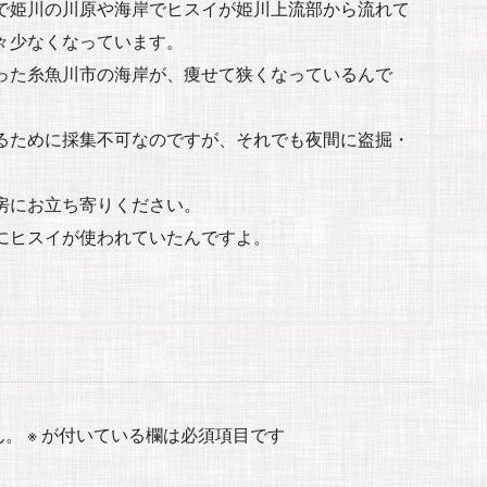
で姫川の川原や海岸でヒスイが姫川上流部から流れて
々少なくなっています。
った糸魚川市の海岸が、痩せて狭くなっているんで
るために採集不可なのですが、それでも夜間に盗掘・
房にお立ち寄りください。
にヒスイが使われていたんですよ。
ん。
※
が付いている欄は必須項目です