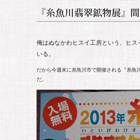
『糸魚川翡翠鉱物展』間
俺はぬなかわヒスイ工房という、ヒス
いる。
だから今週末に糸魚川市で開催される『糸魚
だ。