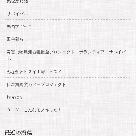
ぬなかわ姫
サバイバル
民俗学ごっこ
田舎暮らし
災害（輪島漆器義援金プロジェクト・ボランティア・サバイバ
ル）
ぬなかわヒスイ工房・ヒスイ
日本海縄文カヌープロジェクト
旅先にて
ＤＩＹ・こんなモノ作った！
最近の投稿