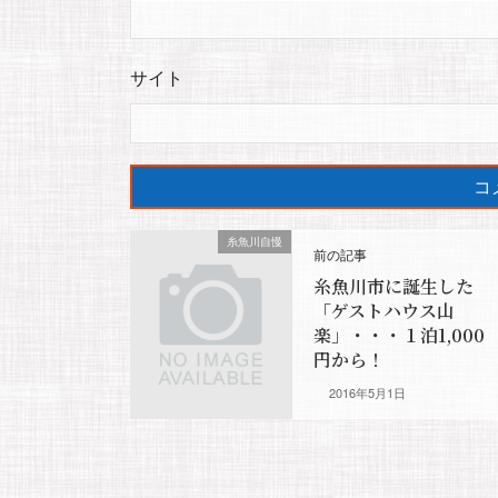
サイト
糸魚川自慢
前の記事
糸魚川市に誕生した
「ゲストハウス山
楽」・・・１泊1,000
円から！
2016年5月1日