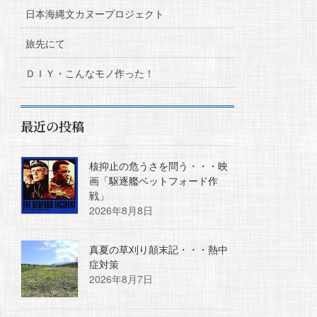
日本海縄文カヌープロジェクト
旅先にて
ＤＩＹ・こんなモノ作った！
最近の投稿
核抑止の危うさを問う・・・映
画「駆逐艦ベットフォード作
戦」
2026年8月8日
真夏の草刈り顛末記・・・熱中
症対策
2026年8月7日