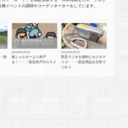
各種イベントの講師やコーディネーターをしています。
災害（輪島漆器義援金プロジェ
クト・ボランティア・サバイバ
暮らし
ル）
サバイバル
2026年8月6日
2026年8月5日
・熱
核シェルターより井戸
防災ラジオを便利にカスタマ
を！・・・防災井戸のススメ
イズ・・・防災用品を日常で
つかう