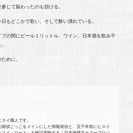
せ参じて賑わったのも頷ける。
今日もどこかで歌い、そして酔い潰れている。
イブの間にビール１リットル、ワイン、日本酒を飲み干
た。
のために。
ヒスイ職人です。
の探偵ごっこをメインにした情報発信と、五千年前にヒスイ
ヒスイ・ロード」を検証実験する「日本海縄文カヌープロジ