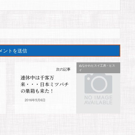
ぬなかわヒスイ工房・ヒス
次の記事
イ
連休中は千客万
来・・・日本ミツバチ
の巣箱も来た！
2016年5月6日