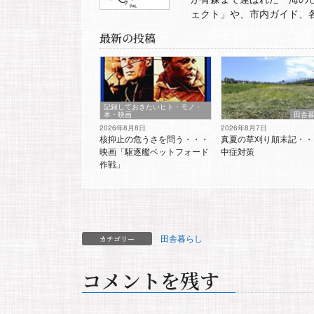
ェクト」や、市内ガイド、
最新の投稿
記録しておきたいヒト・モノ・
本・映画
田舎
2026年8月8日
2026年8月7日
核抑止の危うさを問う・・・
真夏の草刈り顛末記・・
映画「駆逐艦ベットフォード
中症対策
作戦」
田舎暮らし
カテゴリー
コメントを残す