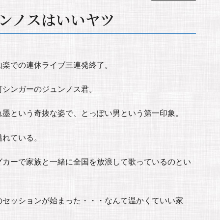
ンノスはいいヤツ
山楽での連休ライブ三連発終了。
酊シンガーのジュンノス君。
れ墨という奇抜な姿で、とっぽい男という第一印象。
溢れている。
グカーで家族と一緒に全国を放浪して歌っているのとい
のセッションが始まった・・・なんて温かくていい家