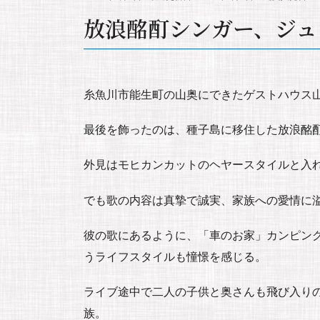
放浪酩酊シンガー、ジュ
糸魚川市能生町の山奥にできたゲストハウス
最後を飾ったのは、種子島に移住した放浪酩
外見はモヒカンカットのヘヤースタイルと入
でも歌の内容は真摯で誠実、家族への愛情に
彼の歌にあるように、「車のお家」カンピン
うライフスタイルも憧憬を感じる。
ライブ途中で二人の子供と奥さんも飛び入り
族。