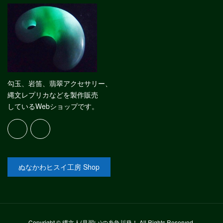
勾玉、岩笛、翡翠アクセサリー、
縄文レプリカなどを製作販売
しているWebショップです。
ぬなかわヒスイ工房 Shop
Copyright © 縄文人(見習い)の糸魚川発！ All Rights Reserved.