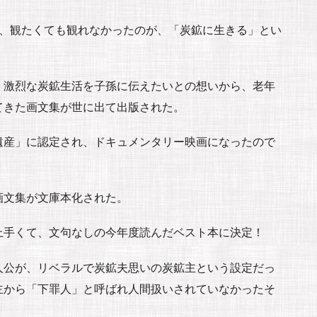
て、観たくても観れなかったのが、「炭鉱に生きる」とい
、激烈な炭鉱生活を子孫に伝えたいとの想いから、老年
てきた画文集が世に出て出版された。
遺産」に認定され、ドキュメンタリー映画になったので
画文集が文庫本化された。
上手くて、文句なしの今年度読んだベスト本に決定！
人公が、リベラルで炭鉱夫思いの炭鉱主という設定だっ
主から「下罪人」と呼ばれ人間扱いされていなかったそ