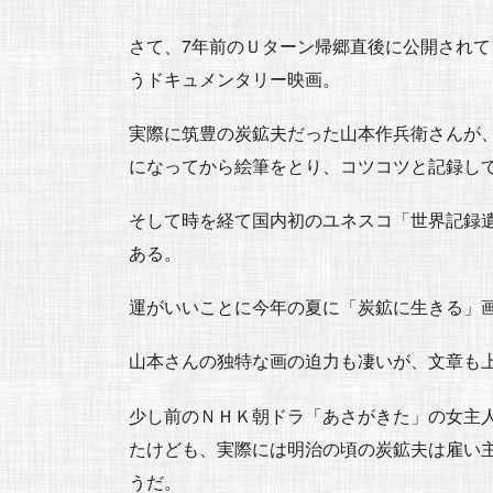
さて、7年前のＵターン帰郷直後に公開され
うドキュメンタリー映画。
実際に筑豊の炭鉱夫だった山本作兵衛さんが
になってから絵筆をとり、コツコツと記録し
そして時を経て国内初のユネスコ「世界記録
ある。
運がいいことに今年の夏に「炭鉱に生きる」
山本さんの独特な画の迫力も凄いが、文章も
少し前のＮＨＫ朝ドラ「あさがきた」の女主
たけども、実際には明治の頃の炭鉱夫は雇い
うだ。