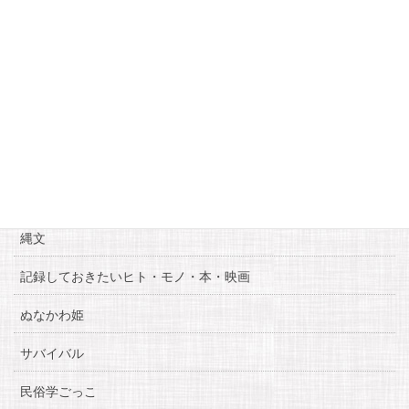
25
26
27
28
29
30
« 5月
7月 »
カテゴリー
お知らせ
糸魚川自慢
縄文
記録しておきたいヒト・モノ・本・映画
ぬなかわ姫
サバイバル
民俗学ごっこ