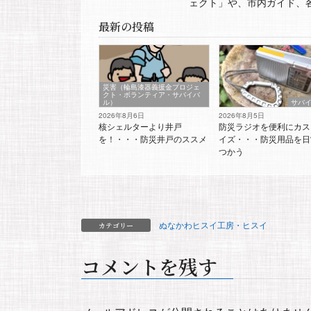
ェクト」や、市内ガイド、
最新の投稿
災害（輪島漆器義援金プロジェ
クト・ボランティア・サバイバ
ル）
サバ
2026年8月6日
2026年8月5日
核シェルターより井戸
防災ラジオを便利にカス
を！・・・防災井戸のススメ
イズ・・・防災用品を日
つかう
ぬなかわヒスイ工房・ヒスイ
カテゴリー
コメントを残す