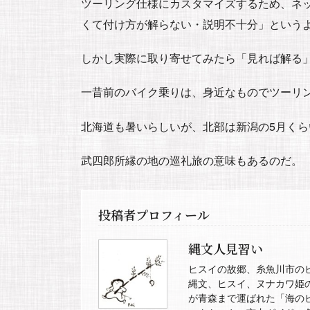
ツーリング仕様にカスタマイズするため、ネ
くて付け方が解らない・説明不十分」という
しかし実際に取り寄せてみたら「見れば解る
一昔前のバイク乗りは、身近なものでツーリ
北海道も暑いらしいが、北部は新潟の5月く
武四郎所縁の地の巡礼旅の意味もあるのだ。
投稿者プロフィール
縄文人見習い
ヒスイの故郷、糸魚川市の
縄文、ヒスイ、ヌナカワ姫
が青森まで運ばれた「海の