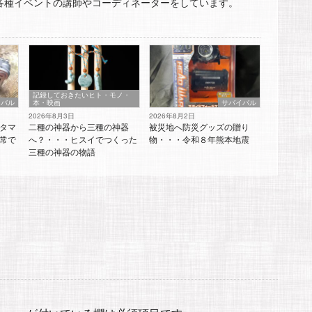
各種イベントの講師やコーディネーターをしています。
記録しておきたいヒト・モノ・
イバル
本・映画
サバイバル
2026年8月3日
2026年8月2日
タマ
二種の神器から三種の神器
被災地へ防災グッズの贈り
常で
へ？・・・ヒスイでつくった
物・・・令和８年熊本地震
三種の神器の物語