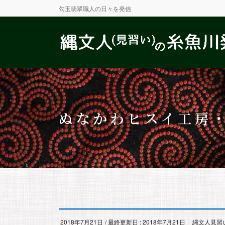
勾玉翡翠職人の日々を発信
ぬなかわヒスイ工房
2018年7月21日
/ 最終更新日 :
2018年7月21日
縄文人見習