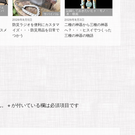
ジェ
イバ
記録しておきたいヒト・モノ・
サバイバル
本・映画
2026年8月5日
2026年8月3日
防災ラジオを便利にカスタマ
二種の神器から三種の神器
スメ
イズ・・・防災用品を日常で
へ？・・・ヒスイでつくった
つかう
三種の神器の物語
ん。
※
が付いている欄は必須項目です