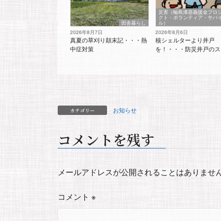
災害（輪島漆器義援金プロ
クト・ボランティア・サバ
田舎暮らし
ル）
2026年8月7日
2026年8月6日
真夏の草刈り顛末記・・・熱
核シェルターより井戸
中症対策
を！・・・防災井戸のス
お知らせ
カテゴリー
コメントを残す
メールアドレスが公開されることはありませ
コメント
※