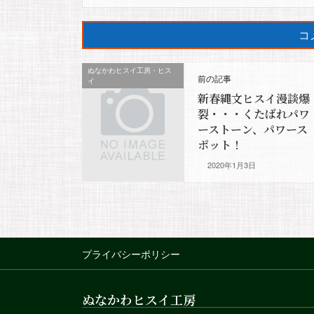
ぬなかわヒスイ工房・ヒス
前の記事
イ
新春縄文ヒスイ漫談爆
裂・・・くたばれパワ
ーストーン、パワース
ポット！
2020年1月3日
プライバシーポリシー
ぬなかわヒスイ工房