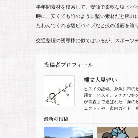
半年間素材を模索して、安価で柔軟な塩ビパ
時に、安くても竹のように堅い素材だと椀力
たわんでくれる塩ビパイプだと技の道筋を辿
交通整理の誘導棒に似てはいるが、スポーツチ
投稿者プロフィール
縄文人見習い
ヒスイの故郷、糸魚川市の
縄文、ヒスイ、ヌナカワ姫
が青森まで運ばれた「海の
ェクト」や、市内ガイド、
最新の投稿