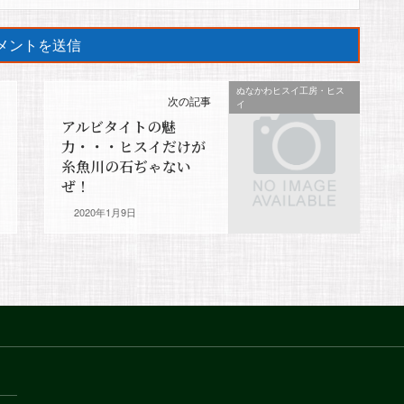
ぬなかわヒスイ工房・ヒス
次の記事
イ
アルビタイトの魅
力・・・ヒスイだけが
糸魚川の石ぢゃない
ぜ！
2020年1月9日