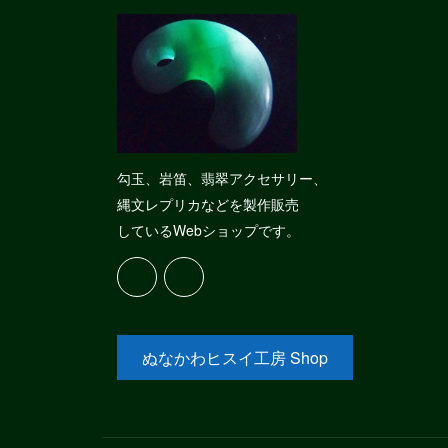
勾玉、岩笛、翡翠アクセサリー、
縄文レプリカなどを製作販売
しているWebショップです。
ぬなかわヒスイ工房 Shop