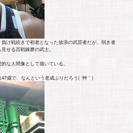
、負け戦続きで初老となった放浪の武芸者だが、弱き者
も見せる百戦錬磨の武士。
想的な人間像として描いている。
7歳で、なんという老成ぶりだろう( ´艸｀)