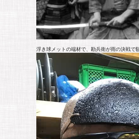
浮き球メットの端材で、勘兵衛が雨の決戦で