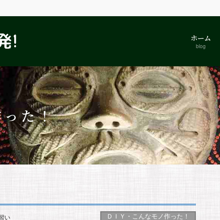
ホーム
blog
作った！
ＤＩＹ・こんなモノ作った！
習い