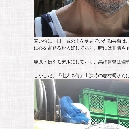
若い頃に一国一城の主を夢見ていた勘兵衛は
に心を寄せるお人好しであり、時には非情さ
塚原卜伝をモデルにしており、黒澤監督は理
しかしだ、「七人の侍」出演時の志村喬さんは4