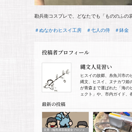
勘兵衛コスプレで、どなたでも「もののふの
＃ぬなかわヒスイ工房
＃七人の侍
＃鉢金
投稿者プロフィール
縄文人見習い
ヒスイの故郷、糸魚川市の
縄文、ヒスイ、ヌナカワ姫
が青森まで運ばれた「海の
ェクト」や、市内ガイド、
最新の投稿
災害（輪島漆器義援金プロジェ