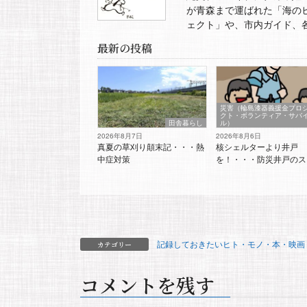
が青森まで運ばれた「海の
ェクト」や、市内ガイド、
最新の投稿
災害（輪島漆器義援金プロ
クト・ボランティア・サバ
田舎暮らし
ル）
2026年8月7日
2026年8月6日
真夏の草刈り顛末記・・・熱
核シェルターより井戸
中症対策
を！・・・防災井戸のス
記録しておきたいヒト・モノ・本・映画
カテゴリー
コメントを残す