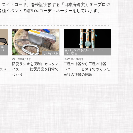
ヒスイ・ロード」を検証実験する「日本海縄文カヌープロジ
各種イベントの講師やコーディネーターをしています。
ジェ
イバ
記録しておきたいヒト・モノ・
サバイバル
本・映画
2026年8月5日
2026年8月3日
防災ラジオを便利にカスタマ
二種の神器から三種の神器
スメ
イズ・・・防災用品を日常で
へ？・・・ヒスイでつくった
つかう
三種の神器の物語