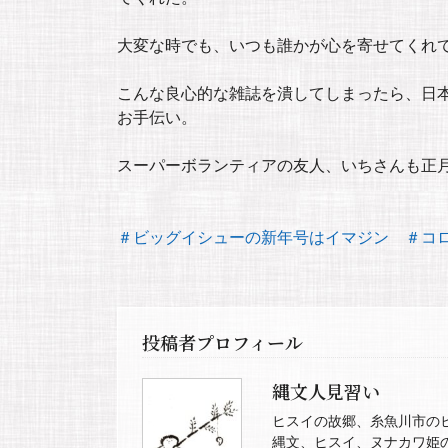
大変な時でも、いつも誰かが心を寄せてくれ
こんな良心的な雑誌を潰してしまったら、日
お手伝い。
スーパーボランティアの友人、いちさんも正
＃ビッグイシューの新年号はイマジン
＃コ
投稿者プロフィール
縄文人見習い
ヒスイの故郷、糸魚川市の
縄文、ヒスイ、ヌナカワ姫