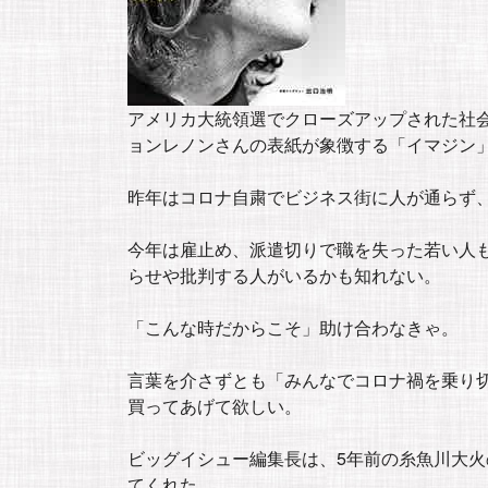
アメリカ大統領選でクローズアップされた社
ョンレノンさんの表紙が象徴する「イマジン
昨年はコロナ自粛でビジネス街に人が通らず
今年は雇止め、派遣切りで職を失った若い人
らせや批判する人がいるかも知れない。
「こんな時だからこそ」助け合わなきゃ。
言葉を介さずとも「みんなでコロナ禍を乗り
買ってあげて欲しい。
ビッグイシュー編集長は、5年前の糸魚川大
てくれた。