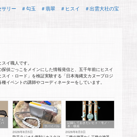
セサリー
＃勾玉
＃翡翠
＃ヒスイ
＃出雲大社の宝
ヒスイ職人です。
の探偵ごっこをメインにした情報発信と、五千年前にヒスイ
ヒスイ・ロード」を検証実験する「日本海縄文カヌープロジ
各種イベントの講師やコーディネーターをしています。
ジェ
イバ
記録しておきたいヒト・モノ・
サバイバル
本・映画
2026年8月5日
2026年8月3日
防災ラジオを便利にカスタマ
二種の神器から三種の神器