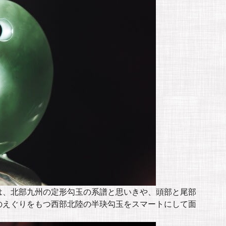
は、北部九州の定形勾玉の系譜と思いきや、頭部と尾部
のえぐりをもつ西部北陸の半玦勾玉をスマートにして面