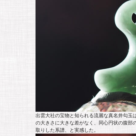
出雲大社の宝物と知られる流麗な真名井勾玉
の大きさに大きな差がなく、同心円状の腹部
取りした系譜、と実感した。