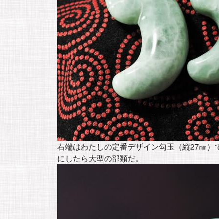
右端はわたしの定番デザイン勾玉（縦27㎜）
にしたら大型の部類だ。