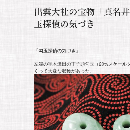
出雲大社の宝物「真名井
玉探偵の気づき
「勾玉探偵の気づき」
左端の宇木汲田の丁子頭勾玉（20%スケール
くって大変な収穫があった。