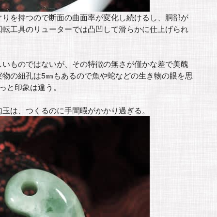
ぐりを持つので断面の曲面率が変化し続けるし、胴部が
回転工具のリューターでは凸凹して滑らかに仕上げられ
しいものではないが、その特徴の無さが僅かな差で美醜
実物の紐孔は5㎜もあるので魚や蛇などの生き物の眼を思
っと印象は違う。
勾玉は、つくるのに手間暇がかかり過ぎる。