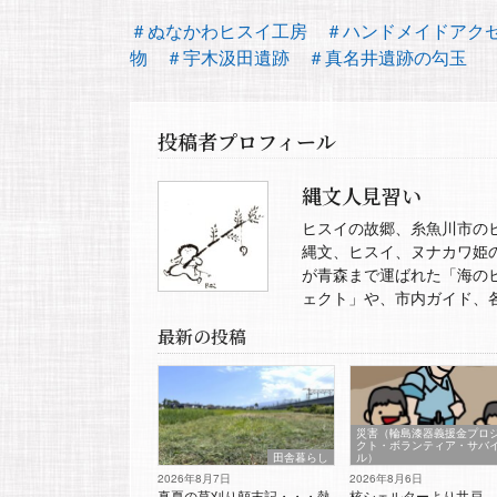
＃ぬなかわヒスイ工房
＃ハンドメイドアク
物
＃宇木汲田遺跡
＃真名井遺跡の勾玉
投稿者プロフィール
縄文人見習い
ヒスイの故郷、糸魚川市の
縄文、ヒスイ、ヌナカワ姫
が青森まで運ばれた「海の
ェクト」や、市内ガイド、
最新の投稿
災害（輪島漆器義援金プロ
クト・ボランティア・サバ
田舎暮らし
ル）
2026年8月7日
2026年8月6日
真夏の草刈り顛末記・・・熱
核シェルターより井戸