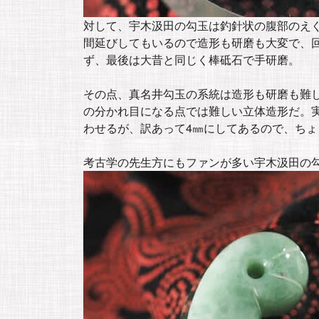
対して、宇木汲田の勾玉は釣針状の腹部のえ
間延びしてもいるので造形も研磨も大変で、
ず、最後は大昔と同じく棒砥石で手研磨。
その点、真名井勾玉の系統は造形も研磨も難
の分かれ目になる点では難しい立体造形だ。
わせるが、訳あって4㎜にしてあるので、ちょ
考古学の先生方にもファンが多い宇木汲田の