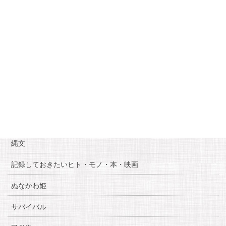
21
22
23
24
25
26
27
28
29
30
31
« 7月
9月 »
カテゴリー
お知らせ
糸魚川自慢
縄文
記録しておきたいヒト・モノ・本・映画
ぬなかわ姫
サバイバル