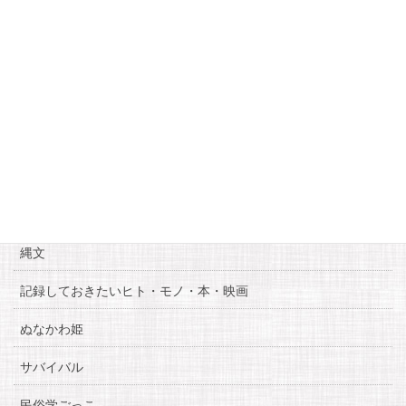
20
21
22
23
24
25
26
27
28
29
30
« 10月
12月 »
カテゴリー
お知らせ
糸魚川自慢
縄文
記録しておきたいヒト・モノ・本・映画
ぬなかわ姫
サバイバル
民俗学ごっこ