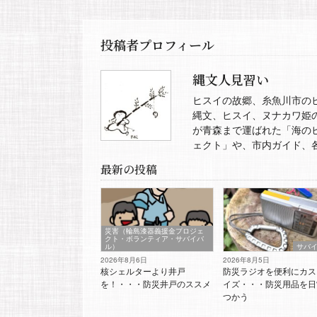
投稿者プロフィール
縄文人見習い
ヒスイの故郷、糸魚川市の
縄文、ヒスイ、ヌナカワ姫
が青森まで運ばれた「海の
ェクト」や、市内ガイド、
最新の投稿
災害（輪島漆器義援金プロジェ
クト・ボランティア・サバイバ
ル）
サバ
2026年8月6日
2026年8月5日
核シェルターより井戸
防災ラジオを便利にカス
を！・・・防災井戸のススメ
イズ・・・防災用品を日
つかう