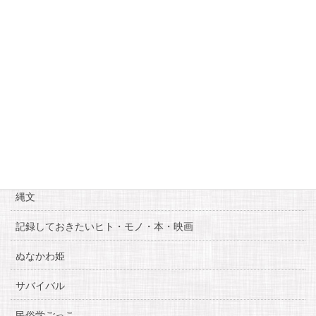
20
21
22
23
24
25
26
27
28
29
30
31
« 6月
8月 »
カテゴリー
お知らせ
糸魚川自慢
縄文
記録しておきたいヒト・モノ・本・映画
ぬなかわ姫
サバイバル
民俗学ごっこ