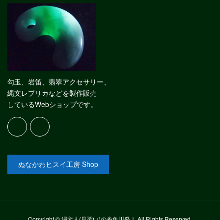
勾玉、岩笛、翡翠アクセサリー、
縄文レプリカなどを製作販売
しているWebショップです。
ぬなかわヒスイ工房 Shop
Copyright © 縄文人(見習い)の糸魚川発！ All Rights Reserved.